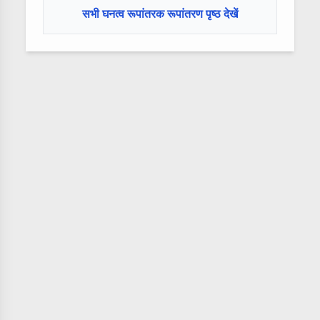
सभी घनत्व रूपांतरक रूपांतरण पृष्ठ देखें