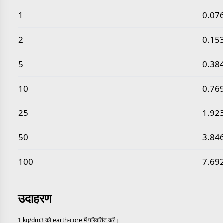
सामान्य किलोग्राम प्रति घन डेसीमीटर से पृथ्वी के कोर का घनत्व मान
1
0.07
2
0.15
5
0.38
10
0.76
25
1.92
50
3.84
100
7.69
उदाहरण
1 kg/dm3 को earth-core में परिवर्तित करें।