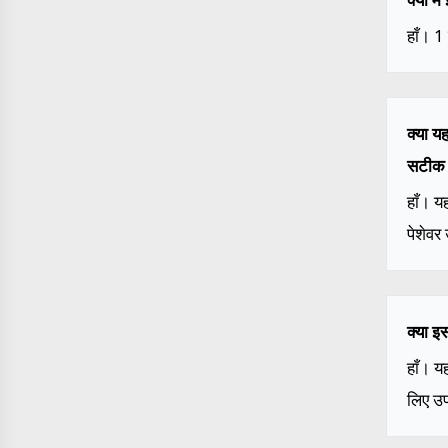
हाँ। 1
क्या य
सटीक 
हाँ। य
पेशेवर
क्या इ
हाँ। य
लिए उप