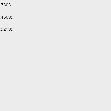
.7305
.46099
.92199