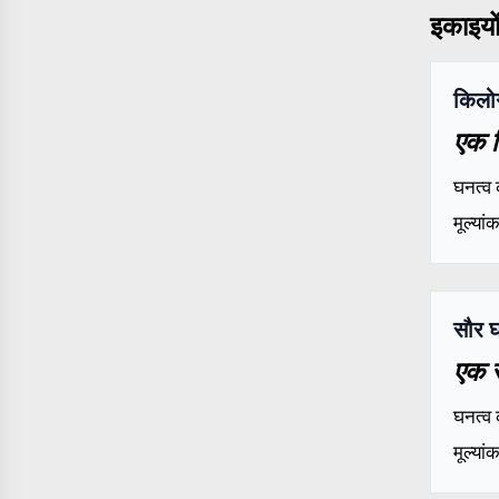
इकाइयों 
किलो
एक क
घनत्व 
मूल्या
सौर घ
एक स
घनत्व 
मूल्या