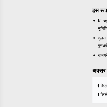
इस रूप
Kilogr
सुनिश
तुलना 
गुणधर्
सामग्र
अक्सर प
1 किलो
1 किल