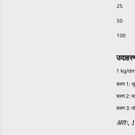
25
50
100
उदाहर
1 kg/dm3 
चरण 1: स
चरण 2: म
चरण 3: प
अतः, 